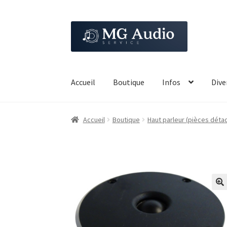
Aller
Aller
à
au
la
contenu
navigation
Accueil
Boutique
Infos
Dive
Accueil
Boutique
Haut parleur (pièces déta