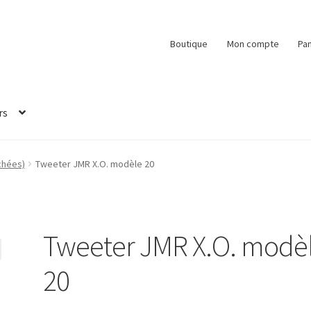
Boutique
Mon compte
Pan
rs
chées)
Tweeter JMR X.O. modèle 20
Tweeter JMR X.O. modè
20