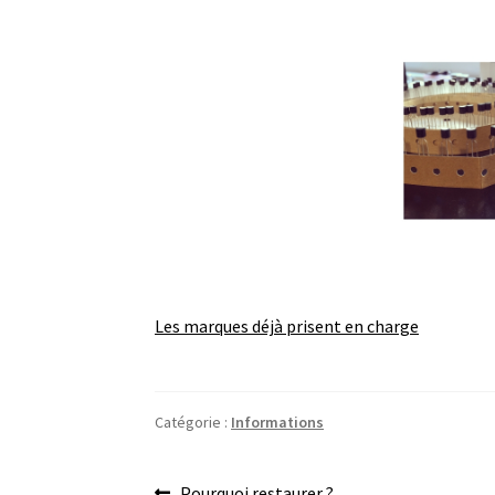
Les marques déjà prisent en charge
Catégorie :
Informations
Article
Pourquoi restaurer ?