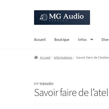
Aller
Aller
à
au
la
contenu
navigation
Accueil
Boutique
Infos
Dive
Accueil
Informations
Savoir faire de l’atelie
par
mgaudio
Savoir faire de l’atel