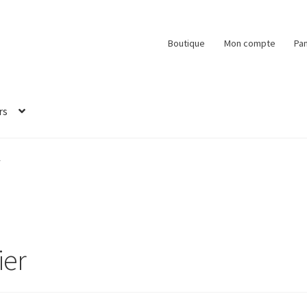
Boutique
Mon compte
Pan
rs
r
ier