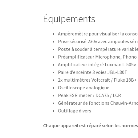
Équipements
Ampèremètre pour visualiser la cons
Prise sécurisé 230v avec ampoules sér
Poste à souder à température variab
Préamplificateur Microphone, Phono 
Amplificateur intégré Luxman L-505v
Paire d’enceinte 3 voies JBL-L80T
2x multimètres Voltcraft / Fluke 18B+
Oscilloscope analogique
Peak ESR meter / DCA75 / LCR
Générateur de fonctions Chauvin-Arn
Outillage divers
Chaque appareil est réparé selon les norme