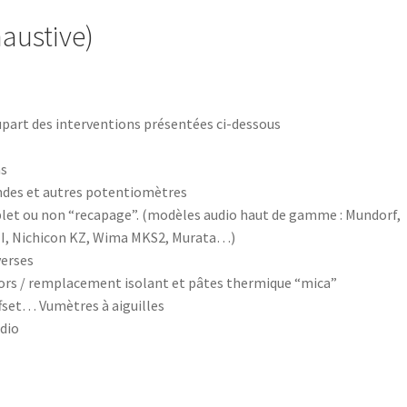
haustive)
part des interventions présentées ci-dessous
ns
des et autres potentiomètres
t ou non “recapage”. (modèles audio haut de gamme : Mundorf,
 II, Nichicon KZ, Wima MKS2, Murata…)
erses
ors / remplacement isolant et pâtes thermique “mica”
ffset… Vumètres à aiguilles
dio