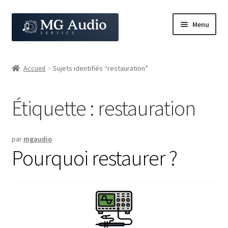
Aller
Aller
Menu
à
au
la
contenu
Calcul limiteur
navigation
Accueil
Sujets identifiés “restauration”
Boutique
Étiquette :
restauration
Savoir faire de l’atelier
Les marques déjà prises en charge
par
mgaudio
Pourquoi restaurer ?
Pourquoi restaurer ?